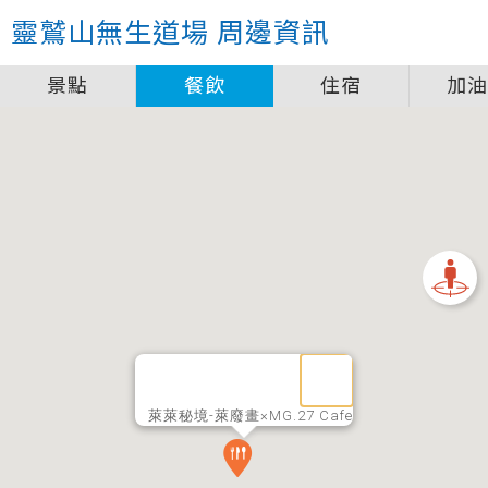
靈鷲山無生道場
周邊資訊
景點
餐飲
住宿
加
萊萊秘境-萊廢畫×MG.27 Cafe