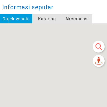
Informasi seputar
Objek wisata
Katering
Akomodasi