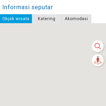
Informasi seputar
Objek wisata
Katering
Akomodasi