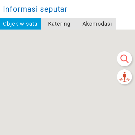
Informasi seputar
Objek wisata
Katering
Akomodasi