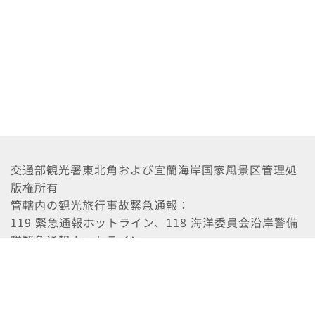
交通部観光署東北角および宜蘭海岸国家風景区管理処
版権所有
管轄内の観光旅行事故緊急通報：
119 緊急通報ホットライン、118 海洋委員会沿岸警備
隊緊急通報ホットライン
推奨ブラウザ：Firefox 39+、Chrome 44+、Safari、
Edge