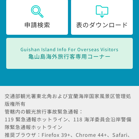
申請検索
表のダウンロード
Guishan Island Info For Overseas Visitors
亀山島海外旅行客専用コーナー
交通部観光署東北角および宜蘭海岸国家風景区管理処
版権所有
管轄内の観光旅行事故緊急通報：
119 緊急通報ホットライン、118 海洋委員会沿岸警備
隊緊急通報ホットライン
推奨ブラウザ：Firefox 39+、Chrome 44+、Safari、