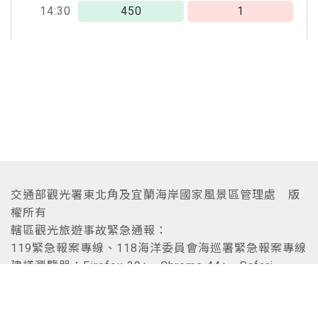
14:30
450
1
交通部觀光署東北角及宜蘭海岸國家風景區管理處 版
權所有
轄區觀光旅遊事故緊急通報：
119緊急報案專線、118海洋委員會海巡署緊急報案專線
建議瀏覽器：Firefox 39+、Chrome 44+、Safari、
Edge