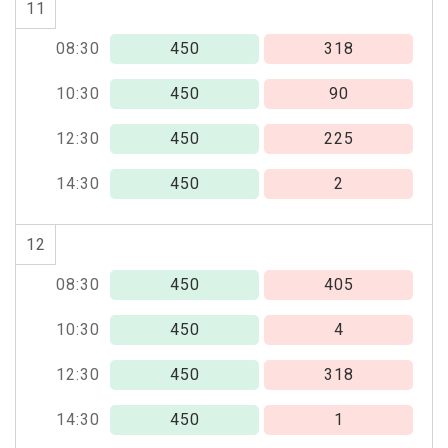
11
08:30
450
318
10:30
450
90
12:30
450
225
14:30
450
2
12
08:30
450
405
10:30
450
4
12:30
450
318
14:30
450
1